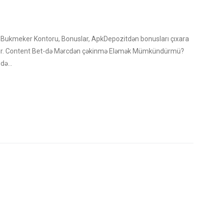
Bukmeker Kontoru, Bonuslar, ApkDepozitdən bonusları çıxara
ır. Content Bet-də Mərcdən çəkinmə Eləmək Mümkündürmü?
ə...