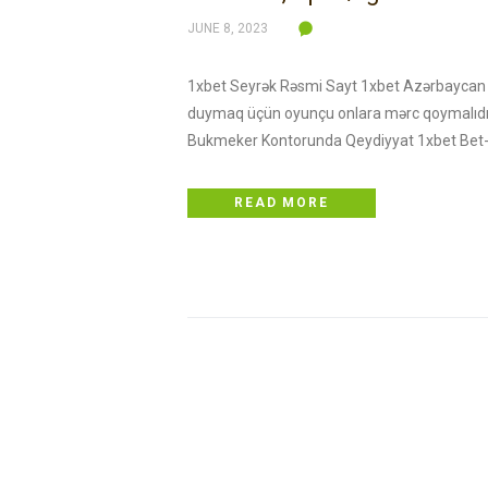
JUNE 8, 2023
1xbet Seyrək Rəsmi Sayt 1xbet Azərbaycan 
duymaq üçün oyunçu onlara mərc qoymalıd
Bukmeker Kontorunda Qeydiyyat 1xbet Bet-d
READ MORE