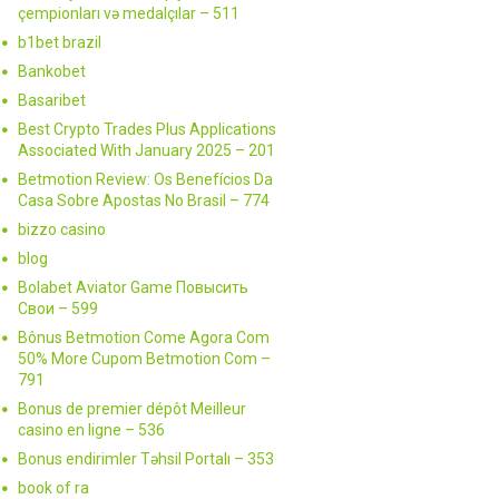
çempionları və medalçılar – 511
b1bet brazil
Bankobet
Basaribet
Best Crypto Trades Plus Applications
Associated With January 2025 – 201
Betmotion Review: Os Benefícios Da
Casa Sobre Apostas No Brasil – 774
bizzo casino
blog
Bolabet Aviator Game Повысить
Свои – 599
Bônus Betmotion Come Agora Com
50% More Cupom Betmotion Com –
791
Bonus de premier dépôt Meilleur
casino en ligne – 536
Bonus endirimler Təhsil Portalı – 353
book of ra