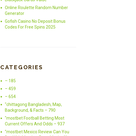
Online Roulette Random Number
Generator
Gofish Casino No Deposit Bonus
Codes For Free Spins 2025
CATEGORIES
– 185
– 459
– 654
"chittagong Bangladesh, Map,
Background, & Facts – 790
"mostbet Football Betting Most
Current Offers And Odds – 937
"mostbet Mexico Review Can You