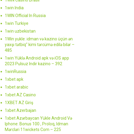
1win India
1WIN Official In Russia
1win Turkiye
1win uzbekistan
1Win yukle: idman və kazino üçün ən
yaxşı tətbiq" kimi tərcümə edilə bilər –
485
1win Yüklə Android apk və iOS app
2023 Pulsuz Indir kazino – 392
1winRussia
1xbet apk
1xbet arabic
1xbet AZ Casino
1XBET AZ Giriş
1xbet Azerbajan
1xbet Azərbaycan Yükle Android Və
Iphone: Bonus 100 , Proloq, Idman
Mərcləri 11wickets Com – 225