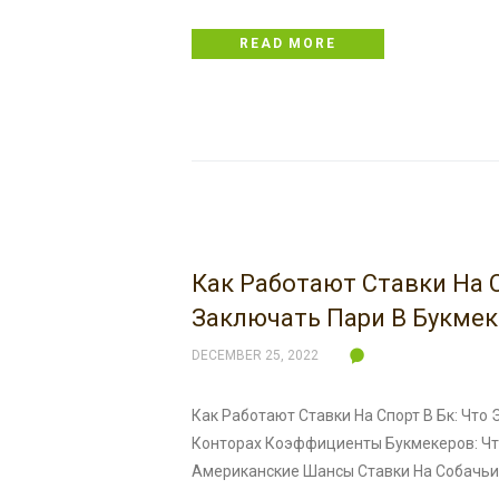
READ MORE
Как Работают Ставки На С
Заключать Пари В Букмек
DECEMBER 25, 2022
Как Работают Ставки На Спорт В Бк: Что
Конторах Коэффициенты Букмекеров: Что 
Американские Шансы Ставки На Собачьи Б