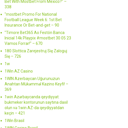
Bet With Mostbet From Mexico?" –
338
"mostbet Promo For National
Football League Week 6: 1st Bet
Insurance Or Bet-and-get – 90
"Timore Bet365 Ao Festón Banca
Inicial 14k Playpix #mostbet 30 05 23
Vamos Forrar!" – 670
180 Slottica Zarejestruj Się Zaloguj
Się – 726
1w
1Win AZ Casino
1WIN Azerbaycan Uğurunuzun
Anahtarı Mükəmməl Kazino Keyfi! –
369
1win Azərbaycanda qeydiyyat:
bukmeker kontorunun saytına daxil
olun və 1win AZ-da qeydiyyatdan
keçin – 421
1Win Brasil
1WIN Casino Brasil