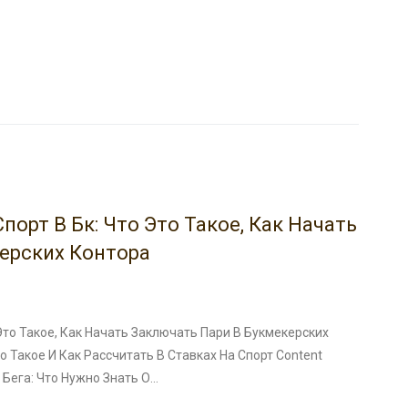
порт В Бк: Что Это Такое, Как Начать
ерских Контора
 Это Такое, Как Начать Заключать Пари В Букмекерских
Такое И Как Рассчитать В Ставках На Спорт Content
ега: Что Нужно Знать О...