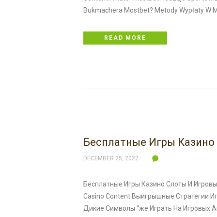
Bukmachera Mostbet? Metody Wypłaty W Mo
READ MORE
Бесплатные Игры Казино
DECEMBER 25, 2022
Бесплатные Игры Казино Слоты И Игровы
Casino Content Выигрышные Стратегии Иг
Дикие Символы “же Играть На Игровых А