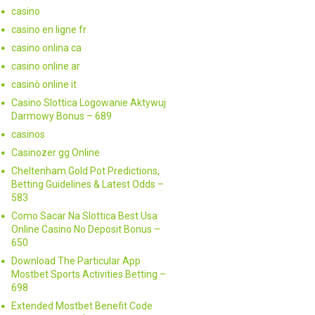
casino
casino en ligne fr
casino onlina ca
casino online ar
casinò online it
Casino Slottica Logowanie Aktywuj
Darmowy Bonus – 689
casinos
Casinozer gg Online
Cheltenham Gold Pot Predictions,
Betting Guidelines & Latest Odds –
583
Como Sacar Na Slottica Best Usa
Online Casino No Deposit Bonus –
650
Download The Particular App
Mostbet Sports Activities Betting –
698
Extended Mostbet Benefit Code