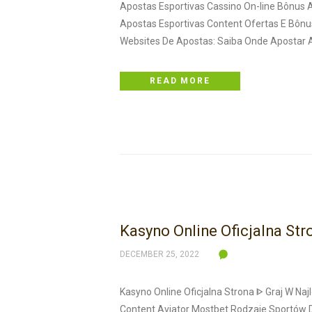
Apostas Esportivas Cassino On-line Bônus
Apostas Esportivas Content Ofertas E Bônu
Websites De Apostas: Saiba Onde Apostar Al
READ MORE
Kasyno Online Oficjalna St
DECEMBER 25, 2022
Kasyno Online Oficjalna Strona ᐈ Graj W N
Content Aviator Mostbet Rodzaje Sportów 