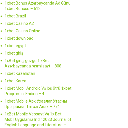
1xbet Bonus Azərbaycanda Ad Günü
1xbet Bonusu – 612
1xbet Brazil
1xbet Casino AZ
1xbet Casino Online
1xbet download
1xbet egypt
1xbet giriş
1xBet giriş, güzgü 1 xBet
Azərbaycanda rəsmi sayt – 808
1xbet Kazahstan
1xbet Korea
1xbet Mobil Android Və Ios ötrü 1xbet
Proqramını Endirin – 4
1xbet Mobile Apk Ухаалаг Утасны
Програмыг Татаж Авах – 774
1xBet Mobile Vebsayt Və 1x Bet
Mobil Uygulama Indir 2023 Journal of
English Language and Literature –