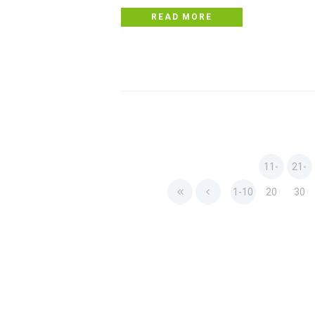
READ MORE
11-
21-
1-10
20
30