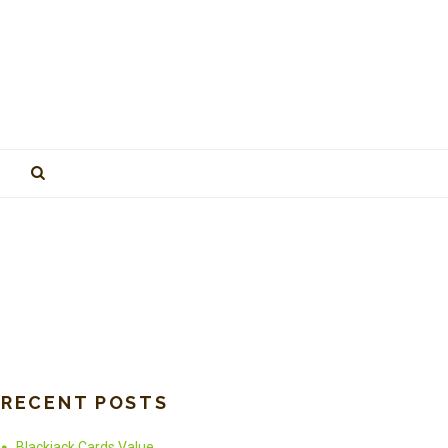
RECENT POSTS
Blackjack Cards Value