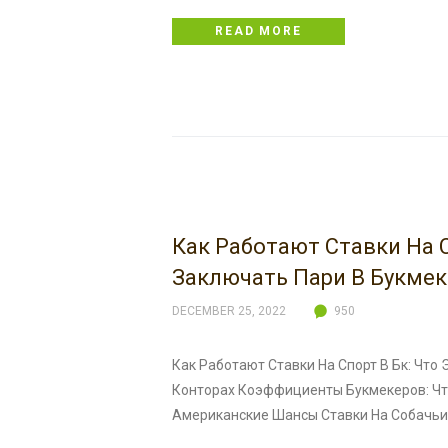
READ MORE
Как Работают Ставки На С
Заключать Пари В Букмек
DECEMBER 25, 2022
950
Как Работают Ставки На Спорт В Бк: Что
Конторах Коэффициенты Букмекеров: Что 
Американские Шансы Ставки На Собачьи Б