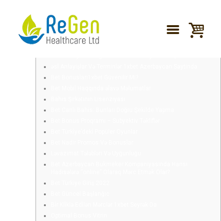
Content
Bet Türki̇ye’de Ödeme Seçenekleri̇
Bet Mobil Haqqında Xəbərdar Və Xeyirli Bir Rəy
Rəsmi Saytın Güzgüsü 1xbet: Interfeysə Görüş
əsl Anlayişlar Və Terminlər 1xbet Azerbaycan Saytinda
1XBET MOBIL YÜKLE:
Bet Bonusları1xbet Güvenilir Mi?
Bet Mobil Haqqında əlavə Məlumatlar
AZƏRBAYCAN DILI
Bahis Şirkətinin Lisenziyası
DILINDƏ LAP
Bet Canlı Bahis: Bunları Doğru Şekilde Yapma
GÖRKƏMLI ONLAYN
Bet Bonus Proqramı – Subyektiv Təkliflər
BAHIS PLATFORMASI
Bet Türki̇ye’deki̇ Popüler Oyunlar
Bet Nadir Promos Və Bonuslar
Ləvazimat Tələbləri Və Uyğunluğu
Bet Azerbaycan Bukmeker Kompaniyasinda Hansi
MARCH 11, 2024
IN
1XBET GIRIŞ, GÜZGÜ 1 XBET
AZƏRBAYCANDA RƏSMI SAYT - 808
2194
Hadisələrə “online” Olaraq Mərc Etmək Olar?
Bet Türkiye Giriş 2022
Siz slot maşınlarına, eləcə də kart masalarına
Bet Güncel Başlanğıc
mərc edə bilərsiniz. 1xbet haqqinda göstərdi ki,
Bi̇r Kli̇klə Edi̇lən Mərclər 1xbet Seyrək Da
bukmeker kontoru qanunun tələblərinə bütöv əlaqəli
Optimal Bonus Vitrin