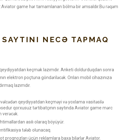
ır.Aviator game hər tamamlanan bölmə bir əmsaldır.Bu rəqəm
I SAYTINI NECƏ TAPMAQ
 qeydiyyatdan keçmək lazımdır. Anketi doldurduqdan sonra
n elektron poçtuna göndəriləcək. Onları mobil cihazınıza
dırmaq lazımdır.
 əvvəlcədən qeydiyyatdan keçməyi və yoxlama vasitəsilə
.Prosedur qorxusuz tərtibatçının saytında Aviator game mərc
 verəcək.
htimallardan asılı olaraq böyüyür.
ntifikasiya tələb olunacaq.
ot proqnozları üçün reklamlara baxa bilərlər Aviator.