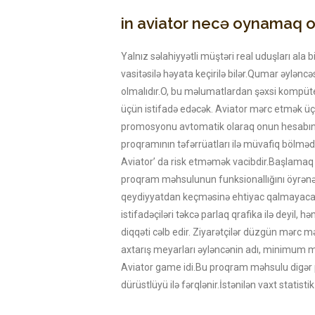
in aviator necə oynamaq o
Yalnız səlahiyyətli müştəri real uduşları ala 
vasitəsilə həyata keçirilə bilər.Qumar əyləncəs
olmalıdır.O, bu məlumatlardan şəxsi kompüte
üçün istifadə edəcək. Aviator mərc etmək üç
promosyonu avtomatik olaraq onun hesabına k
proqramının təfərrüatları ilə müvafiq bölməd
Aviator’ da risk etməmək vacibdir.Başlamaq
proqram məhsulunun funksionallığını öyrənə 
qeydiyyatdan keçməsinə ehtiyac qalmayacaq.
istifadəçiləri təkcə parlaq qrafika ilə deyil,
diqqəti cəlb edir. Ziyarətçilər düzgün mərc m
axtarış meyarları əyləncənin adı, minimum mə
Aviator game idi.Bu proqram məhsulu digər 
dürüstlüyü ilə fərqlənir.İstənilən vaxt statist