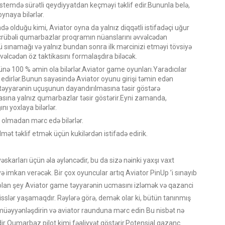
stemdə sürətli qeydiyyatdan keçməyi təklif edir.Bununla belə,
ynaya bilərlər.
də olduğu kimi, Aviator oyna da yalnız diqqətli istifadəçi uğur
rübəli qumarbazlar proqramın nüanslarını əvvəlcədən
sınamağı və yalnız bundan sonra ilk mərcinizi etməyi tövsiyə
 əvvəlcədən öz taktikasını formalaşdıra biləcək.
yünə 100 % əmin ola bilərlər.Aviator game oyunları.Yaradıcılar
 edirlər.Bunun sayəsində Aviator oyunu girişi təmin edən
təyyarənin uçuşunun dayandırılmasına təsir göstərə
asına yalnız qumarbazlar təsir göstərir.Eyni zamanda,
nı yoxlaya bilərlər.
 olmadan mərc edə bilərlər.
dmət təklif etmək üçün kukilərdən istifadə edirik.
arları üçün əla əyləncədir, bu da sizə nəinki yaxşı vaxt
imkan verəcək. Bir çox oyuncular artıq Aviator PinUp ’i sınayıb
ı olan şey Aviator game təyyarənin ucmasını izləmək və qazanci
slər yaşamaqdır. Rəylərə görə, demək olar ki, bütün tanınmış
i müəyyənləşdirin və aviator raunduna mərc edin Bu nisbət nə
dir Qumarbaz pilot kimi fəaliyyət göstərir.Potensial qazanc