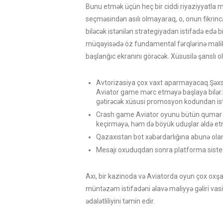
Bunu etmək üçün heç bir ciddi riyaziyyatla
seçməsindən asılı olmayaraq, o, onun fikrinc
biləcək istənilən strategiyadan istifadə edə b
müqayisədə öz fundamental fərqlərinə malikd
başlanğıc ekranını görəcək. Xüsusilə şanslı 
Avtorizasiya çox vaxt aparmayacaq.Şəxs
Aviator game mərc etməyə başlaya bilər.
gətirəcək xüsusi promosyon kodundan isti
Crash game Aviator oyunu bütün qumar həv
keçirməyə, həm də böyük uduşlar əldə e
Qazaxıstan bot xəbərdarlığına abunə olan
Mesajı oxuduqdan sonra platforma siste
Axı, bir kazinoda və Aviatorda oyun çox oxşard
müntəzəm istifadəni əlavə maliyyə gəliri vasit
ədalətliliyini təmin edir.