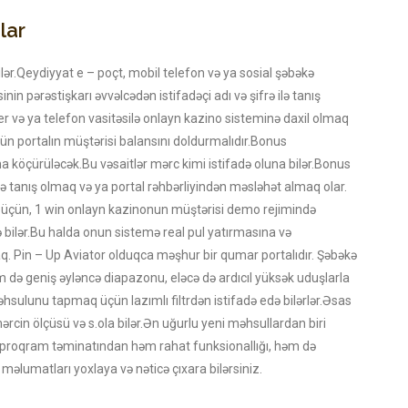
lar
bilər.Qeydiyyat e – poçt, mobil telefon və ya sosial şəbəkə
inin pərəstişkarı əvvəlcədən istifadəçi adı və şifrə ilə tanış
r və ya telefon vasitəsilə onlayn kazino sisteminə daxil olmaq
ün portalın müştərisi balansını doldurmalıdır.Bonus
öçürüləcək.Bu vəsaitlər mərc kimi istifadə oluna bilər.Bonus
ə tanış olmaq və ya portal rəhbərliyindən məsləhət almaq olar.
 üçün, 1 win onlayn kazinonun müştərisi demo rejimində
bilər.Bu halda onun sistemə real pul yatırmasına və
 Pin – Up Aviator olduqca məşhur bir qumar portalıdır. Şəbəkə
 həm də geniş əyləncə diapazonu, eləcə də ardıcıl yüksək uduşlarla
əhsulunu tapmaq üçün lazımlı filtrdən istifadə edə bilərlər.Əsas
rcin ölçüsü və s.ola bilər.Ən uğurlu yeni məhsullardan biri
proqram təminatından həm rahat funksionallığı, həm də
ik məlumatları yoxlaya və nəticə çıxara bilərsiniz.