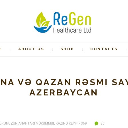
E
ABOUT US
SHOP
CONTACTS
NA VƏ QAZAN RƏSMI SA
AZERBAYCAN
RUNUZUN ANAHTARI MÜKƏMMƏL KAZINO KEYFI! - 369
30