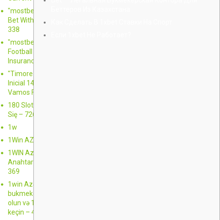
Беттеров Из Казахстана
"mostbet Mexico Review Can You
Bet With Mostbet From Mexico?" –
Как Сделать В 1xbet Ставки На Спорт
338
Если 1xbet Не Работает?
"mostbet Promo For National
Football League Week 6: 1st Bet
Insurance Or Bet-and-get – 90
"Timore Bet365 Ao Festón Banca
Inicial 14k Playpix #mostbet 30 05 23
Vamos Forrar!" – 670
180 Slottica Zarejestruj Się Zaloguj
Się – 726
1w
1Win AZ Casino
1WIN Azerbaycan Uğurunuzun
Anahtarı Mükəmməl Kazino Keyfi! –
369
1win Azərbaycanda qeydiyyat:
bukmeker kontorunun saytına daxil
olun və 1win AZ-da qeydiyyatdan
keçin – 421