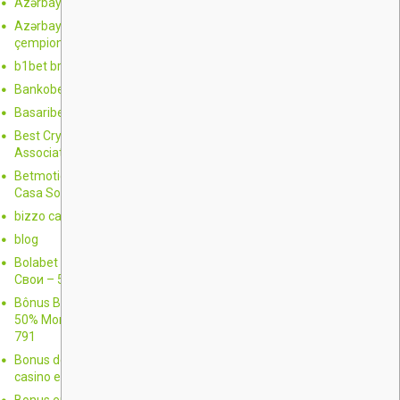
Azərbaycanda rəsmi sayt – 101
Azərbaycandan Olimpiya
çempionları və medalçılar – 511
b1bet brazil
Bankobet
Basaribet
Best Crypto Trades Plus Applications
Associated With January 2025 – 201
Betmotion Review: Os Benefícios Da
Casa Sobre Apostas No Brasil – 774
bizzo casino
blog
Bolabet Aviator Game Повысить
Свои – 599
Bônus Betmotion Come Agora Com
50% More Cupom Betmotion Com –
791
Bonus de premier dépôt Meilleur
casino en ligne – 536
Bonus endirimler Təhsil Portalı – 353