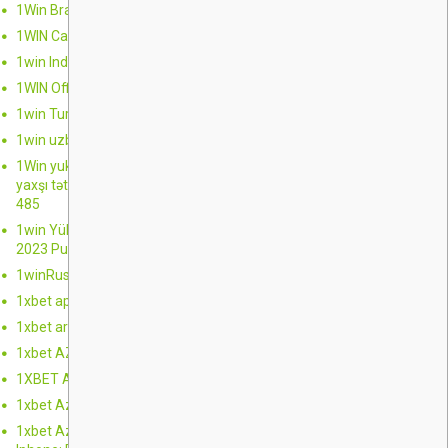
1Win Brasil
1WIN Casino Brasil
1win India
1WIN Official In Russia
1win Turkiye
1win uzbekistan
1Win yukle: idman və kazino üçün ən
yaxşı tətbiq" kimi tərcümə edilə bilər –
485
1win Yüklə Android apk və iOS app
2023 Pulsuz Indir kazino – 392
1winRussia
1xbet apk
1xbet arabic
1xbet AZ Casino
1XBET AZ Giriş
1xbet Azerbajan
1xbet Azərbaycan Yükle Android Və