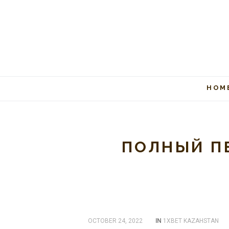
HOM
ПОЛНЫЙ П
OCTOBER 24, 2022
IN
1XBET KAZAHSTAN