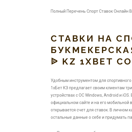
Полный Перечень Спорт Ставок Онлайн В
СТАВКИ НА С
БУКМЕКЕРСКА
ᐉ KZ 1XBET C
Удобным инструментом для спортивного 
1хБет КЗ предлагает своим клиентам тр
устройствах с ОС Windows, Android и iOS
официальном сайте и на его мобильной в
открывается счет для ставок. В личном к
остальные данные о себе и придумать па