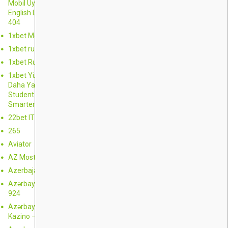
Mobil Uygulama Indir 2023 Journal of
English Language and Literature –
404
1xbet Morocco
1xbet russia
1xbet Russian
1xbet Yüklə: Idman Mərcləri üçün
Daha Yaxşı Mobil Proqram 1xbe
Student Group Itech Solution
Smarter Faster Simpler – 139
22bet IT
265
Aviator
AZ Most BET
Azerbajany Mostbet
Azərbaycanda Mostbet Az Casino –
924
Azərbaycanda Onlayn Mərc Evi Və
Kazino – 561