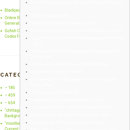
Есть Ли Возможность Делать Ставки В Режиме
Live?
Blackjack Cards Value
Служба Поддержки
Online Roulette Random Number
Безопасно Ли Использовать 1xbet?
Generator
Ставки В Реальном Времени И Стримы На 1xbet
Gofish Casino No Deposit Bonus
Codes For Free Spins 2025
Надежна Ли Для Игроков Букмекерская Контора
1хбет?
Основные Причины Блокировки Официального
Сайта 1xbet
Особенности Линии Данного Букмекера
Почему Не Работает 1xbet?
CATEGORIES
Алгорим Для Совершения Прогноза На Сайте
1xbet Лайв
– 185
Бет: Бонусы И Акции В Бк
– 459
Ставки На Спорт И Киберспорт В 1xbet
– 654
Что Такое Рейтинг 1xbet На Нашем Сайте?
"chittagong Bangladesh, Map,
Выбор Ставок На Спорт В Компании 1xbet
Background, & Facts – 790
Руководство По Регистрации На 1xbet​
"mostbet Football Betting Most
Current Offers And Odds – 937
Bet — Легальная Букмекерская Контора Для