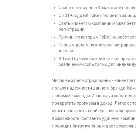
Особо популярно в Казахстане пополн
С 2019 года БК 1хБет является офиц
Стать клиентом компании может бетт
регистрации.
Причин, по которым 1xBet не работает
Первым делом нужно зарегистрировать
депозит.
В 1xbet букмекерской конторе предста
различными событиями для индивидуа
Число ее зарегистрированных клиентов п
пользу надежности данного бренда. Кажд
любимой команды. Используя собственны
превратить прогнозы в доход. Легко сопо
может составить свой прогноз и оформит
возможность составить удачную комбина
проводит битву купонов и дает возможн