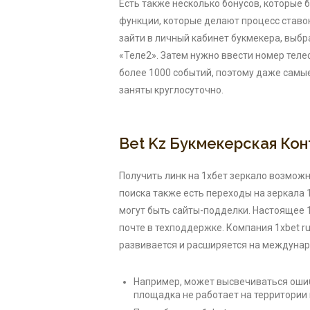
Есть также несколько бонусов, которые 
функции, которые делают процесс ставо
зайти в личный кабинет букмекера, выбр
«Теле2». Затем нужно ввести номер тел
более 1000 событий, поэтому даже самые
заняты круглосуточно.
Bet Kz Букмекерская Ко
Получить линк на 1хбет зеркало возможн
поиска также есть переходы на зеркала 1
могут быть сайты-подделки. Настоящее 
почте в техподдержке. Компания 1xbet ru
развивается и расширяется на междунар
Например, может высвечиваться ошиб
площадка не работает на территории