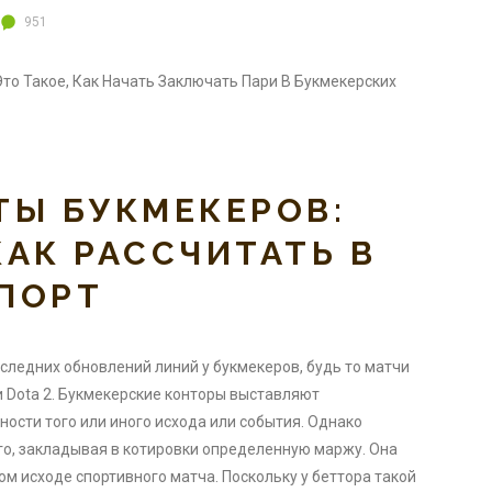
951
 Это Такое, Как Начать Заключать Пари В Букмекерских
Ы БУКМЕКЕРОВ:
КАК РАССЧИТАТЬ В
СПОРТ
оследних обновлений линий у букмекеров, будь то матчи
и Dota 2. Букмекерские конторы выставляют
ости того или иного исхода или события. Однако
го, закладывая в котировки определенную маржу. Она
м исходе спортивного матча. Поскольку у беттора такой