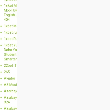
1xBet Mobile Vebsayt Və 1x Bet
Mobil Uygulama Indir 2023 Journal of
English Language and Literature –
404
1xbet Morocco
1xbet russia
1xbet Russian
1xbet Yüklə: Idman Mərcləri üçün
Daha Yaxşı Mobil Proqram 1xbe
Student Group Itech Solution
Smarter Faster Simpler – 139
22bet IT
265
Aviator
AZ Most BET
Azerbajany Mostbet
Azərbaycanda Mostbet Az Casino –
924
Azərbaycanda Onlayn Mərc Evi Və