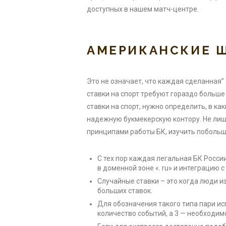
доступных в нашем матч-центре.
АМЕРИКАНСКИЕ 
Это не означает, что каждая сделанная
ставки на спорт требуют гораздо больше
ставки на спорт, нужно определить, в ка
надежную букмекерскую контору. Не лиш
принципами работы БК, изучить побольш
С тех пор каждая легальная БК Росс
в доменной зоне «. ru» и интеграцию
Случайные ставки – это когда люди и
больших ставок.
Для обозначения такого типа пари ис
количество событий, а 3 — необходим