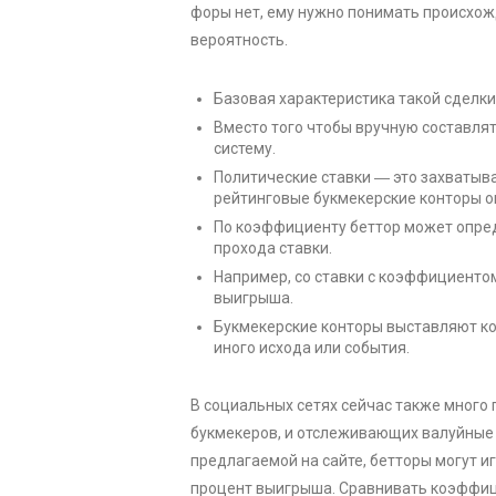
форы нет, ему нужно понимать происхож
вероятность.
Базовая характеристика такой сделк
Вместо того чтобы вручную составлят
систему.
Политические ставки ― это захватыв
рейтинговые букмекерские конторы о
По коэффициенту беттор может опре
прохода ставки.
Например, со ставки с коэффициентом 
выигрыша.
Букмекерские конторы выставляют ко
иного исхода или события.
В социальных сетях сейчас также мног
букмекеров, и отслеживающих валуйные с
предлагаемой на сайте, бетторы могут 
процент выигрыша. Сравнивать коэффиц