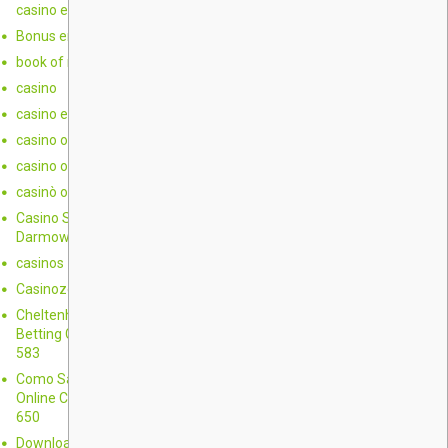
casino en ligne – 536
Bonus endirimler Təhsil Portalı – 353
book of ra
casino
casino en ligne fr
casino onlina ca
casino online ar
casinò online it
Casino Slottica Logowanie Aktywuj
Darmowy Bonus – 689
casinos
Casinozer gg Online
Cheltenham Gold Pot Predictions,
Betting Guidelines & Latest Odds –
583
Como Sacar Na Slottica Best Usa
Online Casino No Deposit Bonus –
650
Download The Particular App