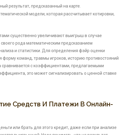
ный результат, предсказанный на карте.
атематической модели, которая рассчитывает котировки,
нтами существенно увеличивают выигрыш в случае
ся своего рода математическим предсказанием
нализа и статистики. Для определения фэйр оценки
я форму команд, травмы игроков, историю противостояний
ка сравнивается с коэффициентами, предлагаемыми
эффициента, это может сигнализировать о ценной ставке
ятие Средств И Платежи В Онлайн-
еньги или брать для этого кредит, даже если при анализе