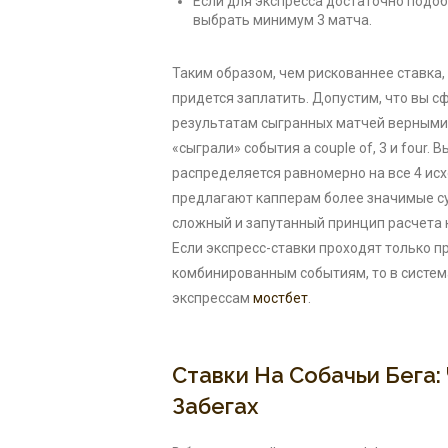
Если для экспресса достаточно подобр
выбрать минимум 3 матча.
Таким образом, чем рискованнее ставка,
придется заплатить. Допустим, что вы сф
результатам сыгранных матчей верными 
«сыграли» события a couple of, 3 и four.
распределяется равномерно на все 4 исхо
предлагают капперам более значимые су
сложный и запутанный принцип расчета 
Если экспресс-ставки проходят только п
комбинированным событиям, то в систем
экспрессам
мостбет
.
Ставки На Собачьи Бега:
Забегах