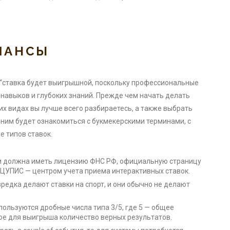
ШАНСЫ
” “ставка будет выигрышной, поскольку профессиональные
 навыков и глубоких знаний. Прежде чем начать делать
ких видах вы лучше всего разбираетесь, а также выбрать
ним будет ознакомиться с букмекерскими терминами, с
е типов ставок.
ии должна иметь лицензию ФНС РФ, официальную страницу
 с ЦУПИС — центром учета приема интерактивных ставок.
зредка делают ставки на спорт, и они обычно не делают
пользуются дробные числа типа 3/5, где 5 — общее
ое для выигрыша количество верных результатов.