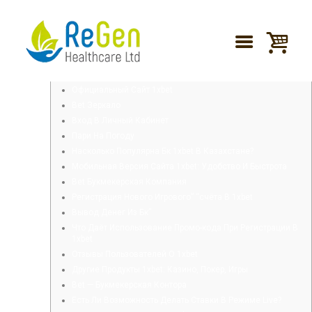
Content
Сайт 1xbet
Bet В Казахстане – Ставки На Любимые Спортивные
События
Официальный Сайт 1xbet
Bet Зеркало
СКАЧАТЬ 1XBET НА
Вход В Личный Кабинет
КОМПЬЮТЕР
Пари На Погоду
БЕСПЛАТНОЕ
Насколько Популярна Бк 1xbet В Казахстане?
ПРИЛОЖЕНИЕ ДЛЯ
Мобильная Версия Сайта 1xbet: Удобство И Быстрота
ПК ОФИЦИАЛЬНЫЙ
Bet Букмекерская Компания
Регистрация Нового Игрового” “счёта В 1xbet
САЙТ
Вывод Денег Из Бк”
Что Даёт Использование Промо-кода При Регистрации В
1xbet
JANUARY 26, 2023
IN
UNCATEGORIZED
Отзывы Пользователей О 1xbet
Другие Продукты 1xbet: Казино, Покер, Игры
Скачать 1xbet На Компьютер Бесплатное
Bet — Букмекерская Контора
Приложение Для Пк Официальный Сайт”
Есть Ли Возможность Делать Ставки В Режиме Live?